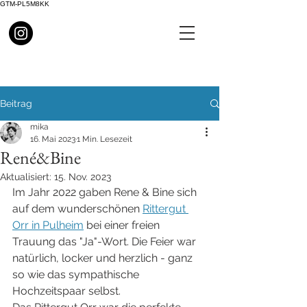
GTM-PL5M8KK
Beitrag
mika
16. Mai 2023
1 Min. Lesezeit
René&Bine
Aktualisiert:
15. Nov. 2023
Im Jahr 2022 gaben Rene & Bine sich 
auf dem wunderschönen 
Rittergut 
Orr in Pulheim
 bei einer freien 
Trauung das "Ja"-Wort. Die Feier war 
natürlich, locker und herzlich - ganz 
so wie das sympathische 
Hochzeitspaar selbst.